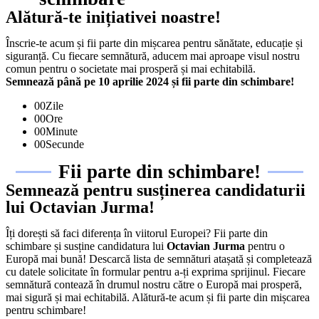
Alătură-te inițiativei noastre!
Înscrie-te acum și fii parte din mișcarea pentru sănătate, educație și
siguranță. Cu fiecare semnătură, aducem mai aproape visul nostru
comun pentru o societate mai prosperă și mai echitabilă.
Semnează până pe 10 aprilie 2024 și fii parte din schimbare!
00
Zile
00
Ore
00
Minute
00
Secunde
Fii parte din schimbare!
Semnează pentru susținerea candidaturii
lui Octavian Jurma!
Îți dorești să faci diferența în viitorul Europei? Fii parte din
schimbare și susține candidatura lui
Octavian Jurma
pentru o
Europă mai bună! Descarcă lista de semnături atașată și completează
cu datele solicitate în formular pentru a-ți exprima sprijinul. Fiecare
semnătură contează în drumul nostru către o Europă mai prosperă,
mai sigură și mai echitabilă. Alătură-te acum și fii parte din mișcarea
pentru schimbare!