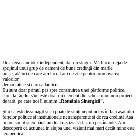
De aceea candidez independent, dar nu singur. Mă bucur deja de
sprijinul unui grup de oameni de bună credință din marile
orașe, alături de care am lucrat ani de zile pentru promovarea
valorilor
democratice și euro-atlantice.
Eu sunt doar primul pas spre construirea unei platforme politice,
care, la rândul său, este doar un element din schela unui nou proiect
de țară, pe care noi îl numim
„România Sinergică”
.
Știu că ești dezamăgit și că poate te simți neputincios în fața asaltului
forțelor politice și instituționale netransparente și de rea credință Așa
m-am simțit și eu până am luat decizia să fac un pas înainte. Am
descoperit că acțiunea în slujba unei viziuni mai mari decât mine este
terapeutică.