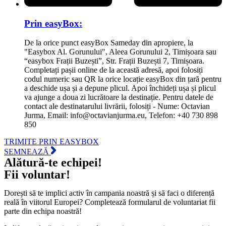
Prin easyBox:
De la orice punct easyBox Sameday din apropiere, la
"Easybox Al. Gorunului", Aleea Gorunului 2, Timișoara sau
“easybox Frații Buzești”, Str. Frații Buzești 7, Timișoara.
Completați pașii online de la această adresă, apoi folosiți
codul numeric sau QR la orice locație easyBox din țară pentru
a deschide ușa și a depune plicul. Apoi închideți ușa și plicul
va ajunge a doua zi lucrătoare la destinație. Pentru datele de
contact ale destinatarului livrării, folosiți - Nume: Octavian
Jurma, Email: info@octavianjurma.eu, Telefon: +40 730 898
850
TRIMITE PRIN EASYBOX
SEMNEAZĂ
Alătură-te echipei!
Fii voluntar!
Dorești să te implici activ în campania noastră și să faci o diferență
reală în viitorul Europei? Completează formularul de voluntariat fii
parte din echipa noastră!