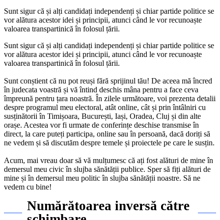
Sunt sigur că și alți candidați independenți și chiar partide politice se
vor alătura acestor idei și principii, atunci când le vor recunoaște
valoarea transpartinică în folosul țării.
Sunt sigur că și alți candidați independenți și chiar partide politice se
vor alătura acestor idei și principii, atunci când le vor recunoaște
valoarea transpartinică în folosul țării.
Sunt conștient că nu pot reuși fără sprijinul tău! De aceea mă încred
în judecata voastră și vă întind deschis mâna pentru a face ceva
împreună pentru țara noastră. În zilele următoare, voi prezenta detalii
despre programul meu electoral, atât online, cât și prin întâlniri cu
susținătorii în Timișoara, București, Iași, Oradea, Cluj și din alte
orașe. Acestea vor fi urmate de conferințe deschise transmise în
direct, la care puteți participa, online sau în persoană, dacă doriți să
ne vedem și să discutăm despre temele și proiectele pe care le susțin.
Acum, mai vreau doar să vă mulțumesc că ați fost alături de mine în
demersul meu civic în slujba sănătății publice. Sper să fiți alături de
mine și în demersul meu politic în slujba sănătății noastre. Să ne
vedem cu bine!
Numărătoarea inversă către
schimbare