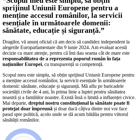
“Scopul meu este simplu, să obțin
sprijinul Uniunii Europene pentru a
menține accesul românilor, la servicii
esențiale în următoarele domenii:
sănătate, educație
și siguranță.”
Dragilor, vă anunț oficial că am decis să candidez independent la
alegerile Europarlamentare din 9 iunie 2024. Am evaluat acestă
decizie cu mare atenție, pentru că îmi dau seama cât de mare este
responsabilitatea de a reprezenta poporul român în fața
națiunilor Europei
, cu transparență si competență.
Scopul meu este simplu, să obțin sprijinul Uniunii Europene pentru
a menține accesul românilor, la servicii esențiale în următoarele
domenii: sănătate, educație și siguranță. Mă aflu pe baricadele
societății civile de 4 ani, în prima linie a luptei pentru sănătatea
noastră și a familiilor noastre. Există însă o limită a influenței civice.
Mai departe,
dreptul nostru constituțional la sănătate poate fi
protejat doar împreună
și doar dacă câțiva dintre noi vor face
pasul spre politică, acolo unde se dă acum bătălia pentru viitorul
sănătății românilor.